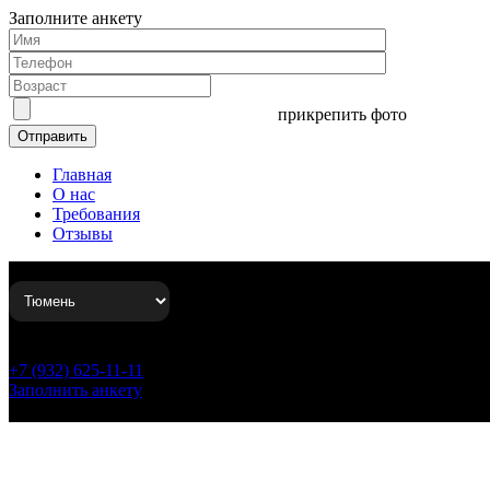
Заполните анкету
прикрепить фото
Главная
О нас
Требования
Отзывы
+7 (932) 625-11-11
Заполнить анкету