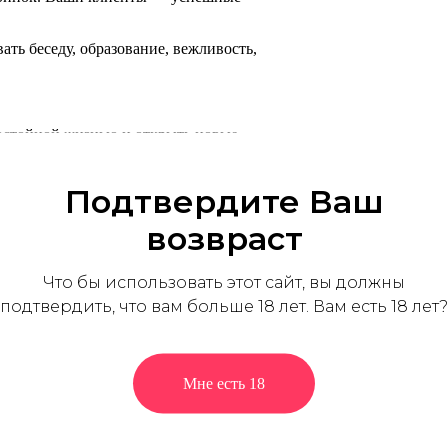
ть беседу, образование, вежливость,
 достойной жизнью и открыть новые
м решением для вас.
Подтвердите Ваш
ые люди, которые готовы щедро вознаграждать
возвраст
ет новые возможности и позволяет получить
Что бы использовать этот сайт, вы должны
подтвердить, что вам больше 18 лет. Вам есть 18 лет?
ет посещение различных мероприятий и
женщин с собой в путешествия.
Мне есть 18
о, вы можете быть уверены в своей