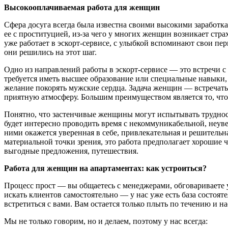
Высокооплачиваемая работа для женщин
Сфера досуга всегда была известна своими высокими заработк
ее с проституцией, из-за чего у многих женщин возникает страх
уже работает в эскорт-сервисе, с улыбкой вспоминают свои перв
они решились на этот шаг.
Одно из направлений работы в эскорт-сервисе — это встречи с 
требуется иметь высшее образование или специальные навыки,
желание покорять мужские сердца. Задача женщин — встречать 
приятную атмосферу. Большим преимуществом является то, что 
Понятно, что застенчивые женщины могут испытывать трудност
будет интересно проводить время с некоммуникабельной, неув
ними окажется уверенная в себе, привлекательная и решительна
материальной точки зрения, это работа предполагает хорошие 
выгодные предложения, путешествия.
Работа для женщин на апартаментах: как устроиться?
Процесс прост — вы общаетесь с менеджерами, обговариваете 
искать клиентов самостоятельно — у нас уже есть база состоя
встретиться с вами. Вам остается только плыть по течению и н
Мы не только говорим, но и делаем, поэтому у нас всегда: